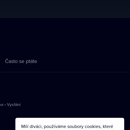
Často se ptáte
va
•
Vysílání
Milí diváci, používáme soubory cookies, které