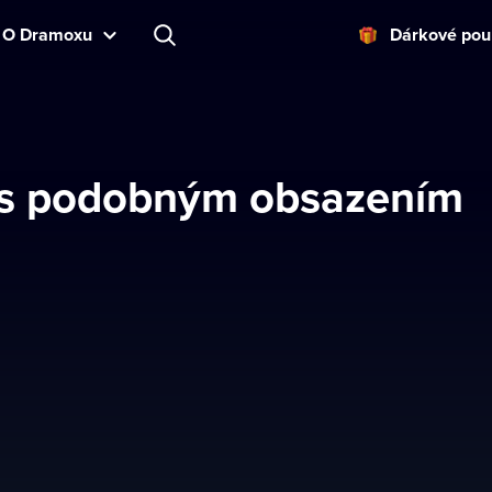
O Dramoxu
Dárkové pou
í s podobným obsazením