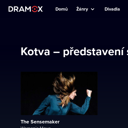
Domů
Žánry
Divadla
Kotva – představen
The Sensemaker
Woman’s Move