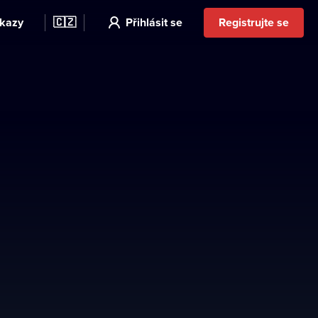
kazy
🇨🇿
Přihlásit se
Registrujte se