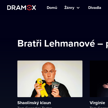
Domů
Žánry
Divadla
Bratři Lehmanové –
Shaolinský klaun
Virginie
Tom Corradini Teatro
Tom Corrad