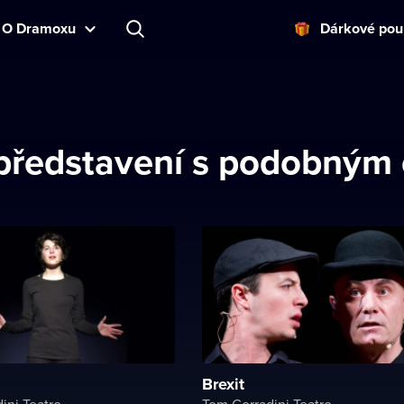
O Dramoxu
Dárkové pou
 představení s podobným
Brexit
ini Teatro
Tom Corradini Teatro