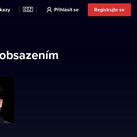
kazy
🇨🇿
Přihlásit se
Registrujte se
 obsazením