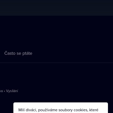
Často se ptáte
va
•
Vysílání
Milí diváci, používáme soubory cookies, které