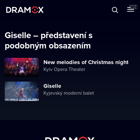
O Dramoxu
🇨🇿
Dárkové poukazy
Giselle – představení s
podobným obsazením
Registrujte se
New melodies of Christmas night
Kyiv Opera Theater
Giselle
Kyjevský moderní balet