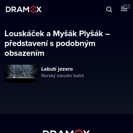
O Dramoxu
🇨🇿
Dárkové poukazy
Louskáček a Myšák Plyšák –
představení s podobným
obsazením
Registrujte se
Labutí jezero
Norský národní balet