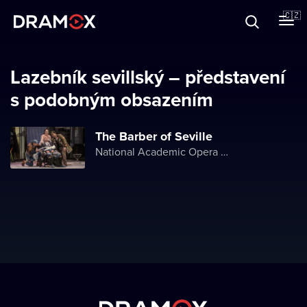
O Dramoxu
🇨🇿
Dárkové poukazy
Lazebník sevillský – představení
s podobným obsazením
Registrujte se
The Barber of Seville
National Academic Opera and Ballet Theater of Ukraine