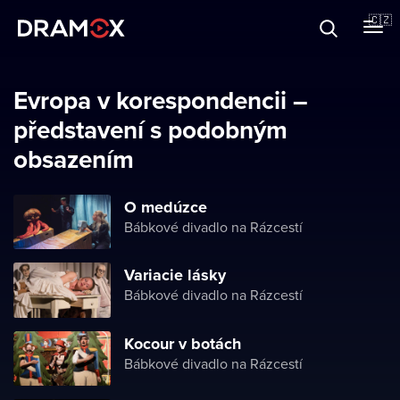
O Dramoxu
🇨🇿
Dárkové poukazy
Evropa v korespondencii –
představení s podobným
obsazením
Registrujte se
O medúzce
Bábkové divadlo na Rázcestí
Variacie lásky
Bábkové divadlo na Rázcestí
Kocour v botách
Bábkové divadlo na Rázcestí