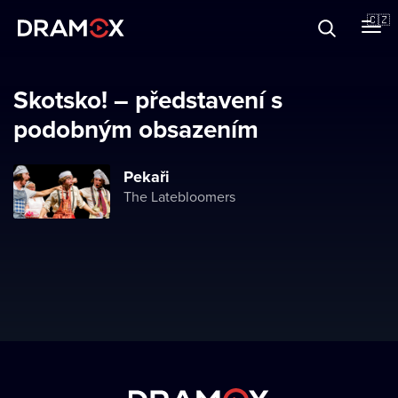
O Dramoxu
🇨🇿
Dárkové poukazy
Skotsko! – představení s
podobným obsazením
Registrujte se
Pekaři
The Latebloomers