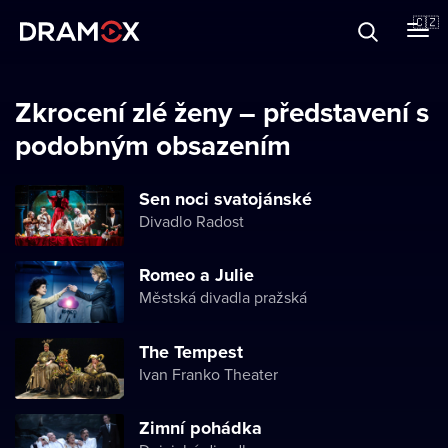
O Dramoxu
🇨🇿
Dárkové poukazy
Zkrocení zlé ženy – představení s
podobným obsazením
Registrujte se
Sen noci svatojánské
Divadlo Radost
Romeo a Julie
Městská divadla pražská
The Tempest
Ivan Franko Theater
Zimní pohádka