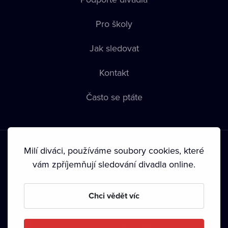
Pro školy
Jak sledovat
Kontakt
Často se ptáte
Milí diváci, používáme soubory cookies, které
vám zpříjemňují sledování divadla online.
Podmínky používání
•
Ochrana soukromí
•
Zásady používání
Chci vědět víc
Cookies
•
Autorská práva
•
Vysílání
Od září 2024 Dramox s.r.o. vlastní Nadace Livesport.