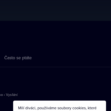
Často se ptáte
va
•
Vysílání
Milí diváci, používáme soubory cookies, které