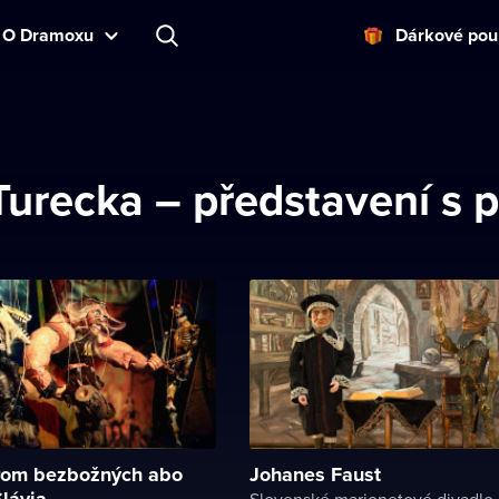
O Dramoxu
Dárkové pou
Turecka – představení 
rom bezbožných abo
Johanes Faust
lávia
Slovenské marionetové divadlo