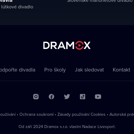
lútkové divadlo
odpořte divadla
Pro školy
Jak sledovat
Kontakt
oužívání
•
Ochrana soukromí
•
Zásady používání Cookies
•
Autorská prá
Od září 2024 Dramox s.r.o. vlastní Nadace Livesport.