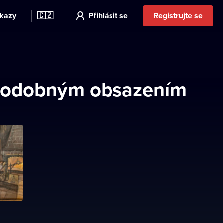
kazy
🇨🇿
Přihlásit se
Registrujte se
s podobným obsazením