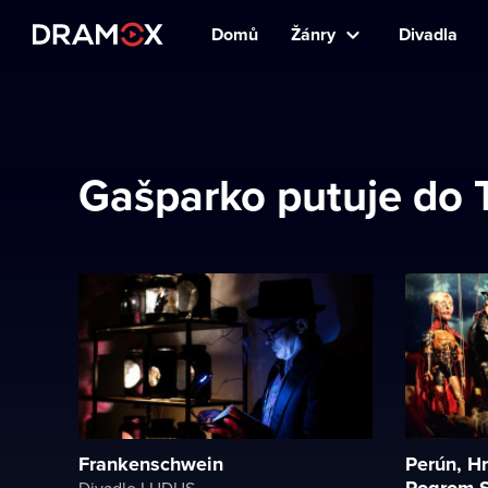
Domů
Žánry
Divadla
Gašparko putuje do 
Frankenschwein
Perún, H
Pogrom S
Divadlo LUDUS