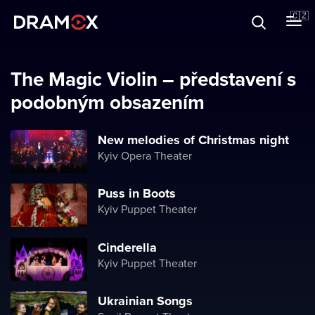
O Dramoxu
🇨🇿
Dárkové poukazy
The Magiс Violin – představení s
podobným obsazením
Registrujte se
New melodies of Christmas night
Kyiv Opera Theater
Puss in Boots
Kyiv Puppet Theater
Cinderella
Kyiv Puppet Theater
Ukrainian Songs