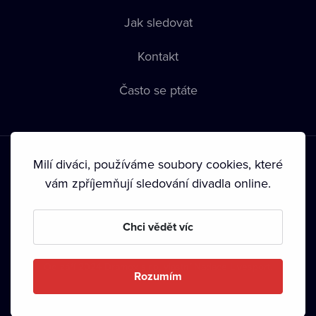
Jak sledovat
Kontakt
Často se ptáte
Milí diváci, používáme soubory cookies, které
vám zpříjemňují sledování divadla online.
Podmínky používání
•
Ochrana soukromí
•
Zásady používání
Chci vědět víc
Cookies
•
Autorská práva
•
Vysílání
Od září 2024 Dramox s.r.o. vlastní Nadace Livesport.
Rozumím
Copyright © 2020-
2026
Dramox