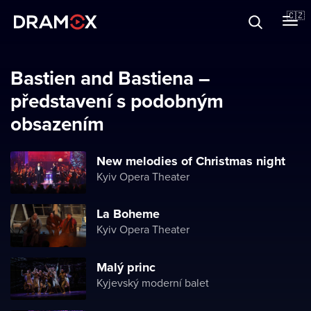
O Dramoxu
🇨🇿
Dárkové poukazy
Bastien and Bastiena –
představení s podobným
obsazením
Registrujte se
New melodies of Christmas night
Kyiv Opera Theater
La Boheme
Kyiv Opera Theater
Malý princ
Kyjevský moderní balet