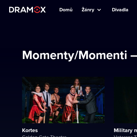
Domů
Žánry
Divadla
Momenty/Momenti – 
Kortes
Military
Golden Gate Theatre
Veterans T