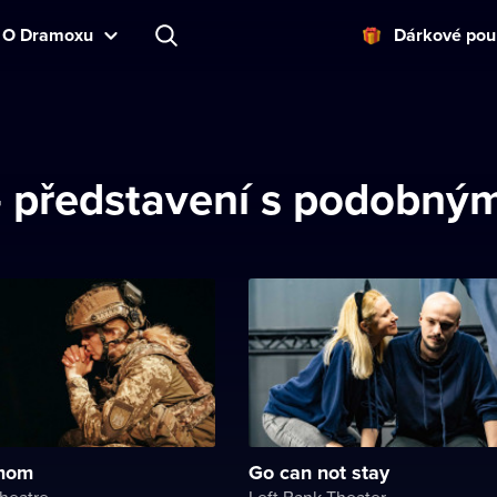
O Dramoxu
Dárkové pou
představení s podobný
 mom
Go can not stay
heatre
Left Bank Theater