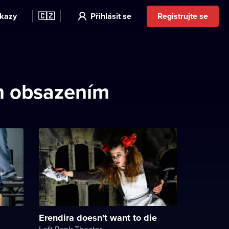
kazy
🇨🇿
Přihlásit se
Registrujte se
m obsazením
Erendira doesn't want to die
Left Bank Theater