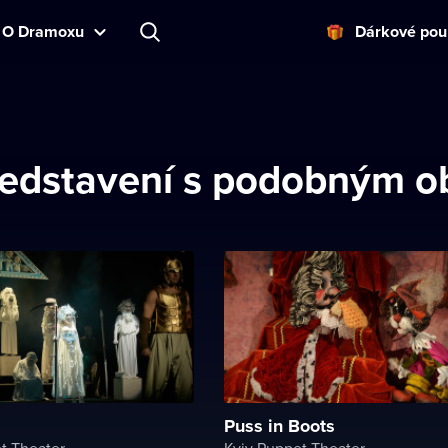
O Dramoxu
Dárkové pou
 představení s podobným 
Puss in Boots
t Theater
Kyiv Puppet Theater