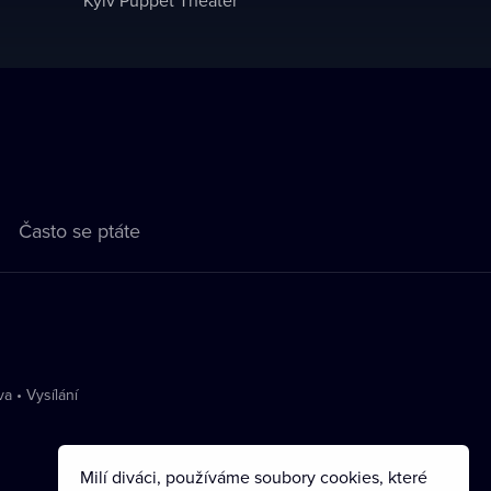
Často se ptáte
va
•
Vysílání
Milí diváci, používáme soubory cookies, které