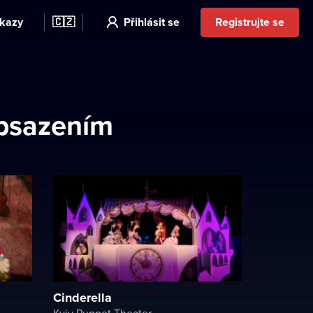
kazy
🇨🇿
Přihlásit se
Registrujte se
obsazením
Cinderella
Kyiv Puppet Theater