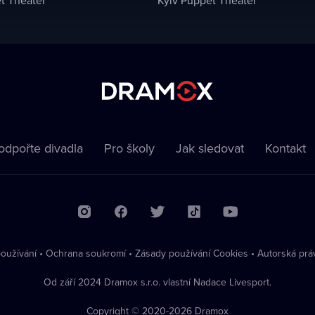
odpořte divadla
Pro školy
Jak sledovat
Kontakt
oužívání
•
Ochrana soukromí
•
Zásady používání Cookies
•
Autorská prá
Od září 2024 Dramox s.r.o. vlastní Nadace Livesport.
Copyright © 2020-
2026
Dramox