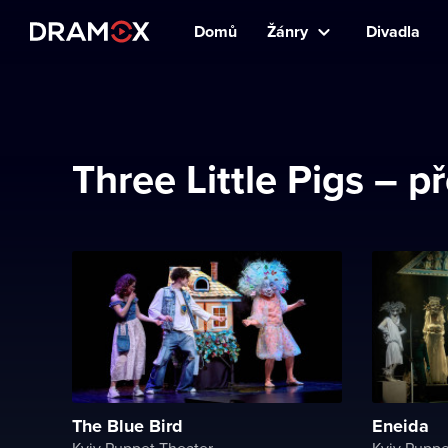
Domů
Žánry
Divadla
Three Little Pigs –
The Blue Bird
Eneida
Kyiv Puppet Theater
Kyiv Puppe