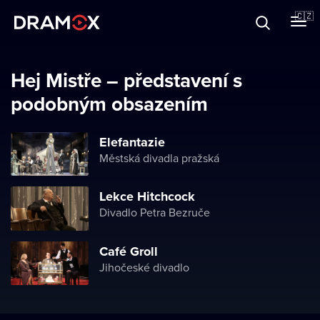
O Dramoxu
🇨🇿
Dárkové poukazy
Hej Mistře – představení s
podobným obsazením
Registrujte se
Elefantazie
Městská divadla pražská
Lekce Hitchcock
Divadlo Petra Bezruče
Café Groll
Jihočeské divadlo