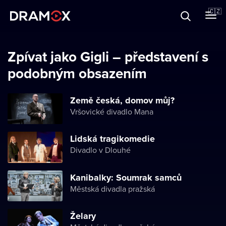
O Dramoxu
🇨🇿
Dárkové poukazy
Zpívat jako Gigli – představení s
podobným obsazením
Registrujte se
Země česká, domov můj?
Vršovické divadlo Mana
Lidská tragikomedie
Divadlo v Dlouhé
Kanibalky: Soumrak samců
Městská divadla pražská
Želary