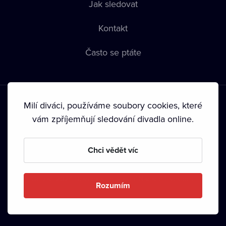
Jak sledovat
Kontakt
Často se ptáte
Milí diváci, používáme soubory cookies, které
vám zpříjemňují sledování divadla online.
Podmínky používání
•
Ochrana soukromí
•
Zásady používání
Chci vědět víc
Cookies
•
Autorská práva
•
Vysílání
Od září 2024 Dramox s.r.o. vlastní Nadace Livesport.
Rozumím
Copyright © 2020-
2026
Dramox