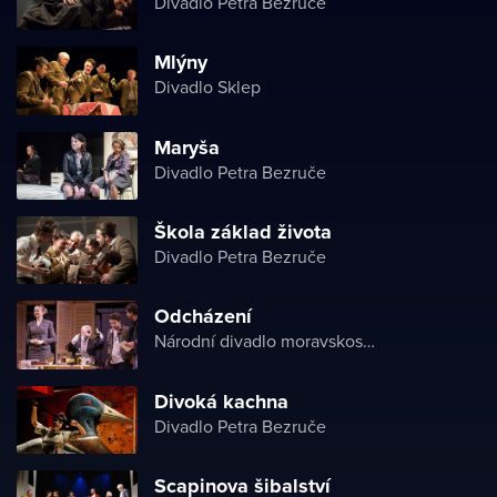
Divadlo Petra Bezruče
Mlýny
Divadlo Sklep
Maryša
Divadlo Petra Bezruče
Škola základ života
Divadlo Petra Bezruče
Odcházení
Národní divadlo moravskoslezské
Divoká kachna
Divadlo Petra Bezruče
Scapinova šibalství