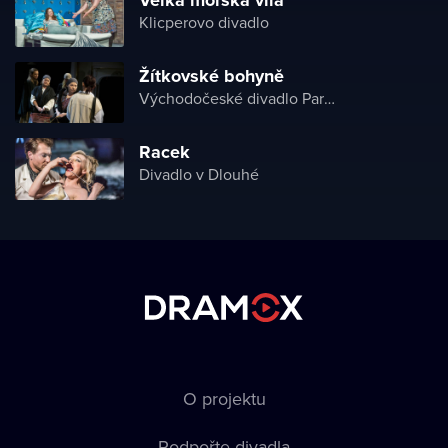
Klicperovo divadlo
Žítkovské bohyně
Východočeské divadlo Pardubice
Racek
Divadlo v Dlouhé
O projektu
Podpořte divadla