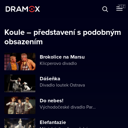
O Dramoxu
🇨🇿
Dárkové poukazy
Koule – představení s podobným
obsazením
Registrujte se
Brokolice na Marsu
Klicperovo divadlo
Dášeňka
Divadlo loutek Ostrava
Do nebes!
Východočeské divadlo Pardubice
Elefantazie