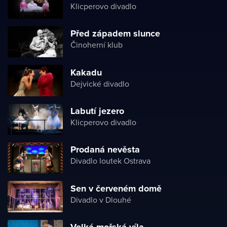
Klicperovo divadlo
Před západem slunce
Činoherní klub
Kakadu
Dejvické divadlo
Labutí jezero
Klicperovo divadlo
Prodaná nevěsta
Divadlo loutek Ostrava
Sen v červeném domě
Divadlo v Dlouhé
Velká mořská víla