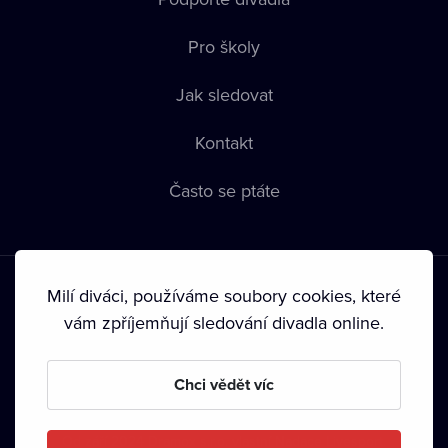
Pro školy
Jak sledovat
Kontakt
Často se ptáte
Milí diváci, používáme soubory cookies, které
vám zpříjemňují sledování divadla online.
Podmínky používání
•
Ochrana soukromí
•
Zásady používání
Chci vědět víc
Cookies
•
Autorská práva
•
Vysílání
Od září 2024 Dramox s.r.o. vlastní Nadace Livesport.