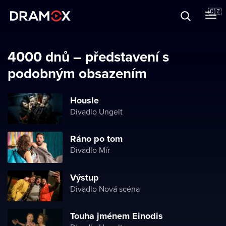
O Dramoxu
🇨🇿
Dárkové poukazy
4000 dnů – představení s
podobným obsazením
Registrujte se
Housle
Divadlo Ungelt
Ráno po tom
Divadlo Mír
Výstup
Divadlo Nová scéna
Touha jménem Einodis