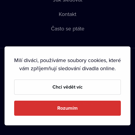
Kontakt
Často se ptáte
Milí diváci, používáme soubory cookies, které
vám zpříjemňují sledování divadla online.
Podmínky používání
•
Ochrana soukromí
•
Zásady používání
Chci vědět víc
Cookies
•
Autorská práva
•
Vysílání
Od září 2024 Dramox s.r.o. vlastní Nadace Livesport.
Rozumím
Copyright © 2020-
2026
Dramox