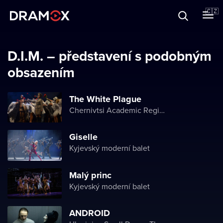
O Dramoxu
🇨🇿
Dárkové poukazy
D.I.M. – představení s podobným
obsazením
Registrujte se
The White Plague
Chernivtsi Academic Regional Ukrainian Music and Drama Theater named after Olga Kobylyanska
Giselle
Kyjevský moderní balet
Malý princ
Kyjevský moderní balet
ANDROID