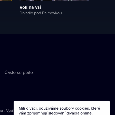
Rok na vsi
Divadlo pod Palmovkou
Často se ptáte
Milí diváci, používáme soubory cookies, které
va
•
Vysílání
vám zpříjemňují sledování divadla online.