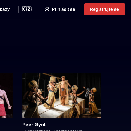
kazy
🇨🇿
Přihlásit se
Registrujte se
Peer Gynt
Sumy National Theater of Drama and Musical Comedy named after M. Shchepkin