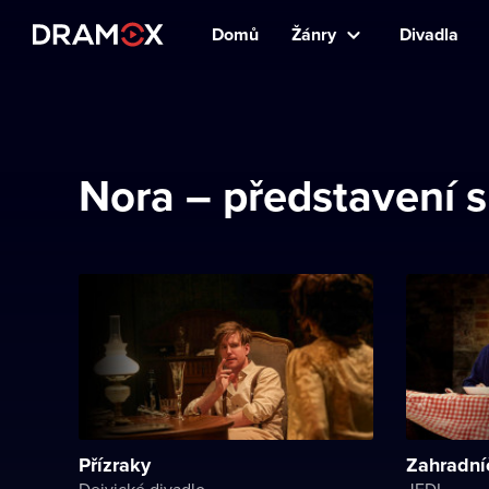
Domů
Žánry
Divadla
Nora – představení
Přízraky
Zahradníč
Dejvické divadlo
JEDL