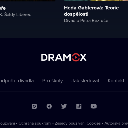
Heda Gablerová: Teorie
oře
dospělosti
X. Šaldy Liberec
Divadlo Petra Bezruče
odpořte divadla
Pro školy
Jak sledovat
Kontakt
oužívání
•
Ochrana soukromí
•
Zásady používání Cookies
•
Autorská prá