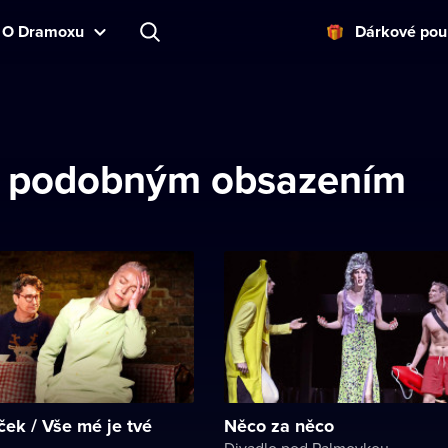
O Dramoxu
Dárkové pou
 s podobným obsazením
ek / Vše mé je tvé
Něco za něco
Divadlo pod Palmovkou