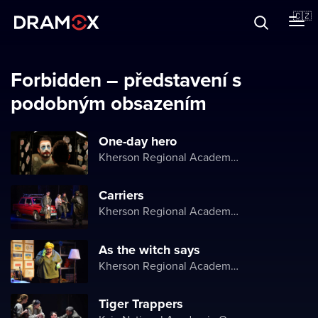
O Dramoxu
🇨🇿
Dárkové poukazy
Forbidden – představení s
podobným obsazením
Registrujte se
One-day hero
Kherson Regional Academic Music and Drama Theater named after Mykola Kulish
Carriers
Kherson Regional Academic Music and Drama Theater named after Mykola Kulish
As the witch says
Kherson Regional Academic Music and Drama Theater named after Mykola Kulish
Tiger Trappers