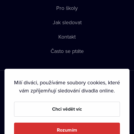
Pro školy
Jak sledovat
Kontakt
Často se ptáte
Milí diváci, používáme soubory cookies, které
vám zpříjemňují sledování divadla online.
Podmínky používání
•
Ochrana soukromí
•
Zásady používání
Chci vědět víc
Cookies
•
Autorská práva
•
Vysílání
Od září 2024 Dramox s.r.o. vlastní Nadace Livesport.
Rozumím