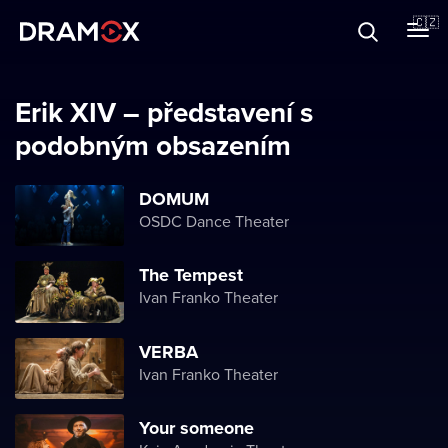
O Dramoxu
🇨🇿
Dárkové poukazy
Erik XIV – představení s
podobným obsazením
Registrujte se
DOMUM
OSDC Dance Theater
The Tempest
Ivan Franko Theater
VERBA
Ivan Franko Theater
Your someone