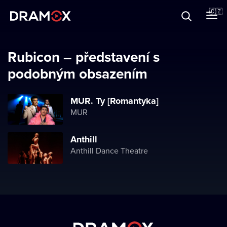
O Dramoxu
🇨🇿
Dárkové poukazy
Rubicon – představení s
podobným obsazením
Registrujte se
MUR. Ty [Romantyka]
MUR
Anthill
Anthill Dance Theatre