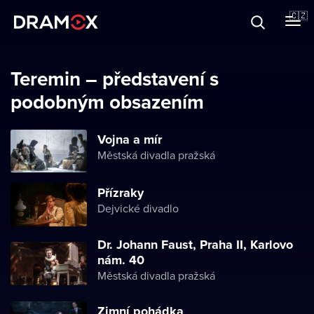
O Dramoxu
🇨🇿
Dárkové poukazy
Teremin – představení s
podobným obsazením
Registrujte se
Vojna a mír
Městská divadla pražská
Přízraky
Dejvické divadlo
Dr. Johann Faust, Praha II, Karlovo
nám. 40
Městská divadla pražská
Zimní pohádka