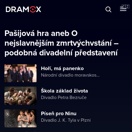
O Dramoxu
🇨🇿
Dárkové poukazy
Pašijová hra aneb O
nejslavnějším zmrtvýchvstání –
podobná divadelní představení
Registrujte se
Hoří, má panenko
Národní divadlo moravskoslezské
Škola základ života
Divadlo Petra Bezruče
Píseň pro Ninu
Divadlo J. K. Tyla v Plzni