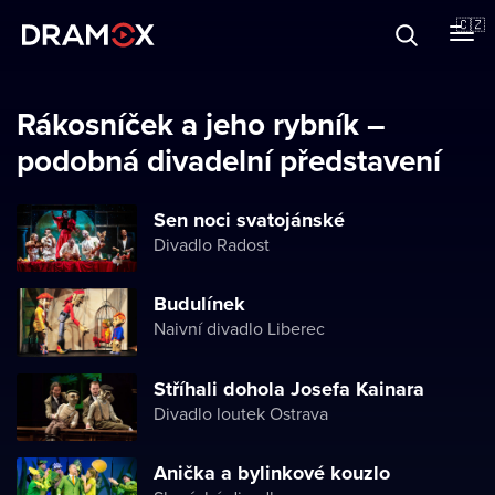
O Dramoxu
🇨🇿
Dárkové poukazy
Rákosníček a jeho rybník –
podobná divadelní představení
Registrujte se
Sen noci svatojánské
Divadlo Radost
Budulínek
Naivní divadlo Liberec
Stříhali dohola Josefa Kainara
Divadlo loutek Ostrava
Anička a bylinkové kouzlo