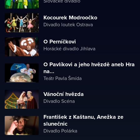
Slovácké divadlo
Kocourek Modroočko
Divadlo loutek Ostrava
O Perníčkovi
Horácké divadlo Jihlava
O Pavlíkovi a jeho hvězdě aneb Hra
na...
Teátr Pavla Šmída
Vánoční hvězda
Divadlo Scéna
František z Kaštanu, Anežka ze
slunečnic
Divadlo Polárka