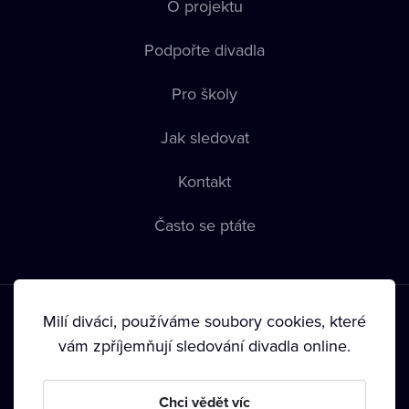
O projektu
Podpořte divadla
Pro školy
Jak sledovat
Kontakt
Často se ptáte
Milí diváci, používáme soubory cookies, které
vám zpříjemňují sledování divadla online.
Podmínky používání
•
Ochrana soukromí
•
Zásady používání
Chci vědět víc
Cookies
•
Autorská práva
•
Vysílání