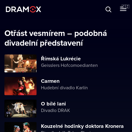
O Dramoxu
🇨🇿
Dárkové poukazy
Otřást vesmírem – podobná
divadelní představení
Registrujte se
Římská Lukrécie
Geisslers Hofcomoedianten
Carmen
Hudební divadlo Karlín
O bílé lani
Divadlo DRAK
Kouzelné hodinky doktora Kronera