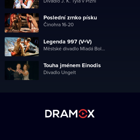
Divadlo J. K. Tyla v Plzni
Poslední zrnko písku
Činohra 16-20
Legenda 997 (V+V)
Městské divadlo Mladá Boleslav
Touha jménem Einodis
Divadlo Ungelt