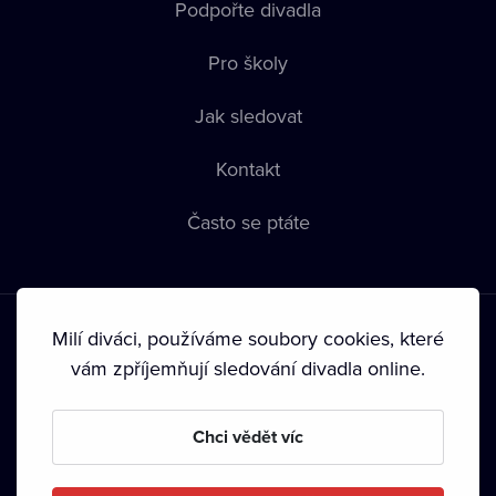
Podpořte divadla
Pro školy
Jak sledovat
Kontakt
Často se ptáte
Milí diváci, používáme soubory cookies, které
vám zpříjemňují sledování divadla online.
Podmínky používání
•
Ochrana soukromí
•
Zásady používání
Chci vědět víc
Cookies
•
Autorská práva
•
Vysílání