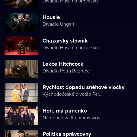
Divadlo Husa na provázku
Housle
Divadlo Ungelt
Chazarský slovník
Divadlo Husa na provázku
Lekce Hitchcock
Divadlo Petra Bezruče
Rychlost dopadu sněhové vločky
Východočeské divadlo Pardubice
Hoří, má panenko
Národní divadlo moravskoslezské
Politika správcovny