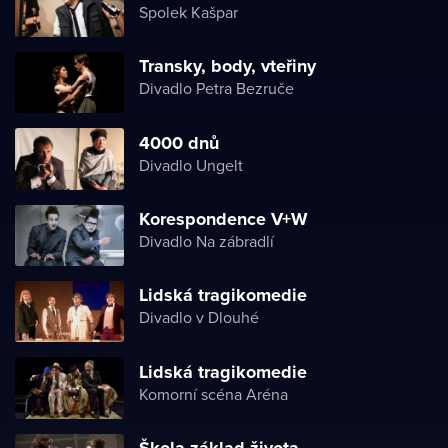
Spolek Kašpar
Transky, body, vteřiny
Divadlo Petra Bezruče
4000 dnů
Divadlo Ungelt
Korespondence V+W
Divadlo Na zábradlí
Lidská tragikomedie
Divadlo v Dlouhé
Lidská tragikomedie
Komorní scéna Aréna
Škola základ života