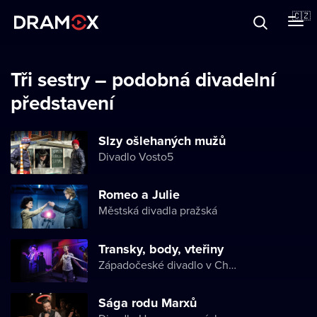
O Dramoxu
🇨🇿
Dárkové poukazy
Tři sestry – podobná divadelní
představení
Registrujte se
Slzy ošlehaných mužů
Divadlo Vosto5
Romeo a Julie
Městská divadla pražská
Transky, body, vteřiny
Západočeské divadlo v Chebu
Sága rodu Marxů