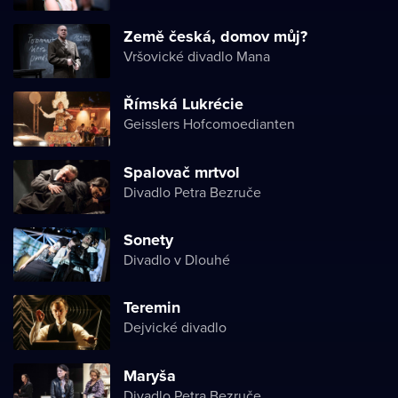
Země česká, domov můj?
Vršovické divadlo Mana
Římská Lukrécie
Geisslers Hofcomoedianten
Spalovač mrtvol
Divadlo Petra Bezruče
Sonety
Divadlo v Dlouhé
Teremin
Dejvické divadlo
Maryša
Divadlo Petra Bezruče