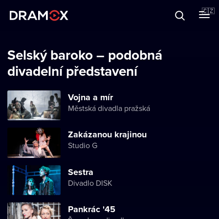
O Dramoxu
🇨🇿
Dárkové poukazy
Selský baroko – podobná
divadelní představení
Registrujte se
Vojna a mír
Městská divadla pražská
Zakázanou krajinou
Studio G
Sestra
Divadlo DISK
Pankrác '45