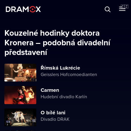
O Dramoxu
🇨🇿
Dárkové poukazy
Kouzelné hodinky doktora
Kronera – podobná divadelní
představení
Registrujte se
Římská Lukrécie
Geisslers Hofcomoedianten
Carmen
Hudební divadlo Karlín
O bílé lani
Divadlo DRAK