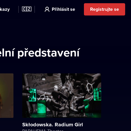
kazy
🇨🇿
Přihlásit se
Registrujte se
lní představení
Skłodowska. Radium Girl
PAPAHEMA Theater