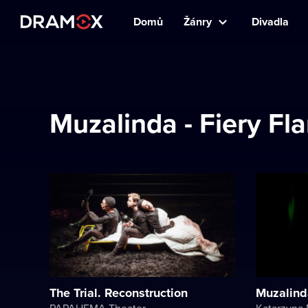
Domů
Žánry
Divadla
Muzalinda - Fiery F
The Trial. Reconstruction
Muzalind
PAPAHEMA Theater
Katarzyna