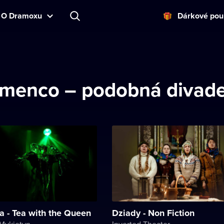
O Dramoxu
Dárkové pou
lamenco – podobná divade
a - Tea with the Queen
Dziady - Non Fiction
 Mykietyn
Inverted Theater