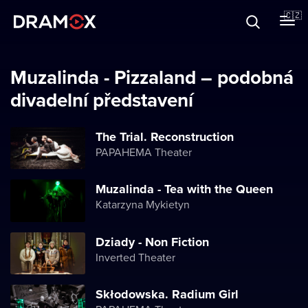
O Dramoxu
🇨🇿
Dárkové poukazy
Muzalinda - Pizzaland – podobná
divadelní představení
Registrujte se
The Trial. Reconstruction
PAPAHEMA Theater
Muzalinda - Tea with the Queen
Katarzyna Mykietyn
Dziady - Non Fiction
Inverted Theater
Skłodowska. Radium Girl