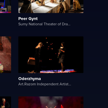
Peer Gynt
Sumy National Theater of Drama and Musical Comedy named after M. Shchepkin
Oderzhyma
Art.Razom Independent Artistic Association