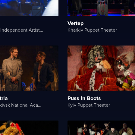
Vertep
Art.Razom Independent Artistic Association
Kharkiv Puppet Theater
tria
Puss in Boots
Ivano-Frankivsk National Academic Drama Theater named after Ivan Franko
Kyiv Puppet Theater