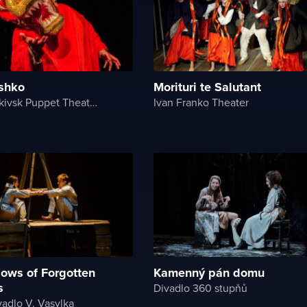
shko
Morituri te Salutant
Ivano-Frankivsk Puppet Theater
Ivan Franko Theater
ows of Forgotten
Kamenný pán domu
s
Divadlo 360 stupňů
adlo V. Vasylka