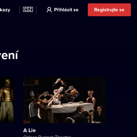
kazy
🇨🇿
Přihlásit se
Registrujte se
vení
A Lie
Odesa Puppet Theatre