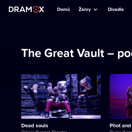
Domů
Žánry
Divadla
The Great Vault – po
Dead souls
Pilot and 
Odesa Puppet Theatre