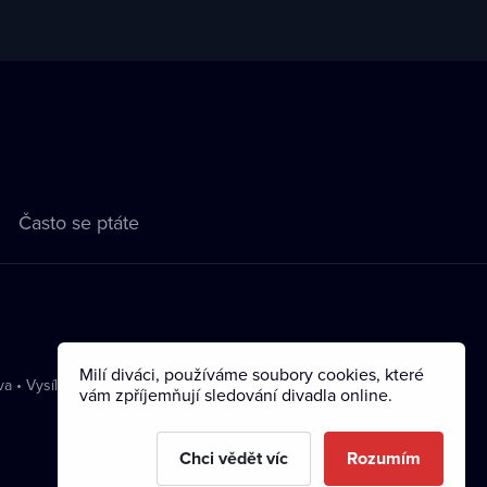
Často se ptáte
Milí diváci, používáme soubory cookies, které
va
•
Vysílání
vám zpříjemňují sledování divadla online.
Chci vědět víc
Rozumím