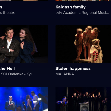
n
Kaidash family
s theatre
Lviv Academic Regional Music and Drama Theater named after Yuriy Drohobych
the Hell
Stolen happiness
Theater on SOLOmianka - Kyiv Chamber Theater
MALANKA