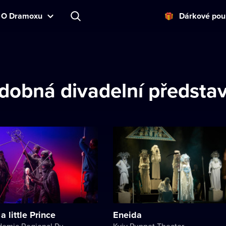
O Dramoxu
Dárkové pou
dobná divadelní předsta
a little Prince
Eneida
Rivne Academic Regional Puppet Theater
Kyiv Puppet Theater