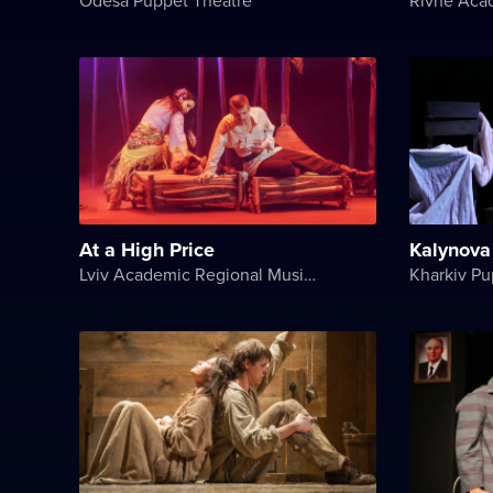
At a High Price
Kalynova
Lviv Academic Regional Music and Drama Theater named after Yuriy Drohobych
Kharkiv Pu