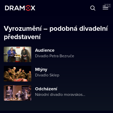
O Dramoxu
🇨🇿
Dárkové poukazy
Vyrozumění – podobná divadelní
představení
Registrujte se
Audience
Divadlo Petra Bezruče
Mlýny
Divadlo Sklep
Odcházení
Národní divadlo moravskoslezské