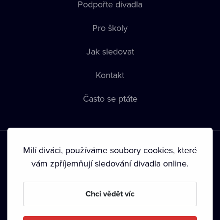
Podpořte divadla
Pro školy
Jak sledovat
Kontakt
Často se ptáte
Milí diváci, používáme soubory cookies, které
vám zpříjemňují sledování divadla online.
Podmínky používání
•
Ochrana soukromí
•
Zásady používání
Chci vědět víc
Cookies
•
Autorská práva
•
Vysílání