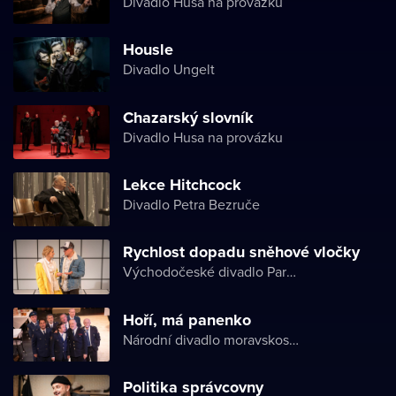
Divadlo Husa na provázku
Housle
Divadlo Ungelt
Chazarský slovník
Divadlo Husa na provázku
Lekce Hitchcock
Divadlo Petra Bezruče
Rychlost dopadu sněhové vločky
Východočeské divadlo Pardubice
Hoří, má panenko
Národní divadlo moravskoslezské
Politika správcovny