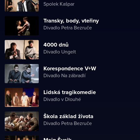
Spolek Kašpar
Transky, body, vteřiny
Divadlo Petra Bezruče
4000 dnů
Divadlo Ungelt
Korespondence V+W
Divadlo Na zábradlí
Lidská tragikomedie
Divadlo v Dlouhé
Škola základ života
Divadlo Petra Bezruče
Mein Švejk