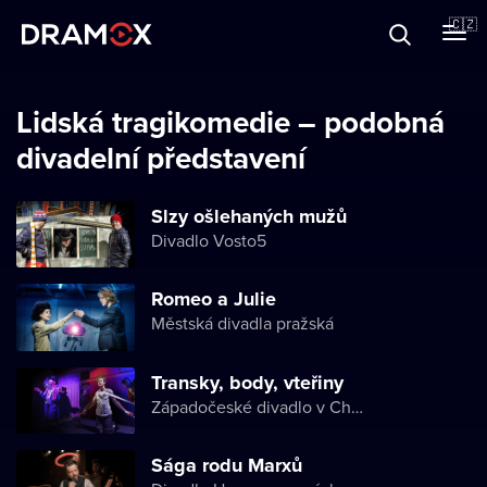
O Dramoxu
🇨🇿
Dárkové poukazy
Lidská tragikomedie – podobná
divadelní představení
Registrujte se
Slzy ošlehaných mužů
Divadlo Vosto5
Romeo a Julie
Městská divadla pražská
Transky, body, vteřiny
Západočeské divadlo v Chebu
Sága rodu Marxů