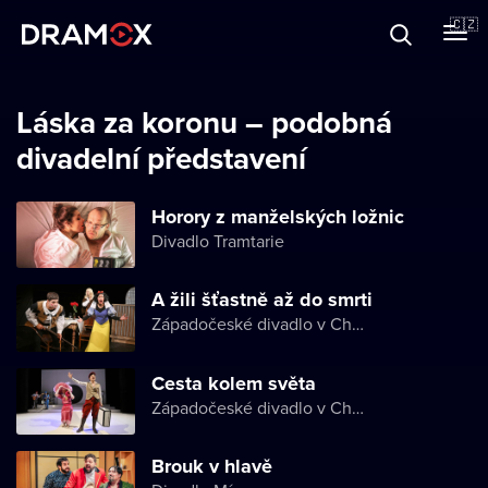
O Dramoxu
🇨🇿
Dárkové poukazy
Láska za koronu – podobná
divadelní představení
Registrujte se
Horory z manželských ložnic
Divadlo Tramtarie
A žili šťastně až do smrti
Západočeské divadlo v Chebu
Cesta kolem světa
Západočeské divadlo v Chebu
Brouk v hlavě