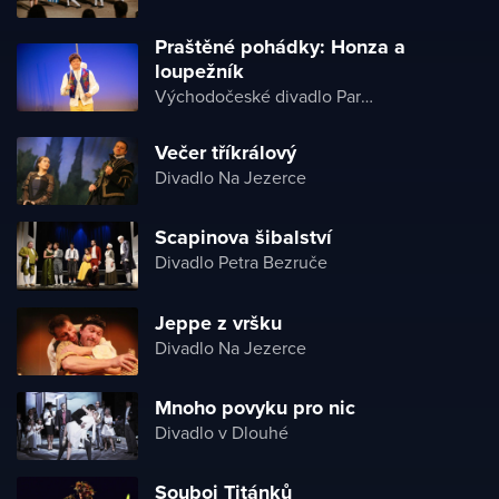
Praštěné pohádky: Honza a
loupežník
Východočeské divadlo Pardubice
Večer tříkrálový
Divadlo Na Jezerce
Scapinova šibalství
Divadlo Petra Bezruče
Jeppe z vršku
Divadlo Na Jezerce
Mnoho povyku pro nic
Divadlo v Dlouhé
Souboj Titánků