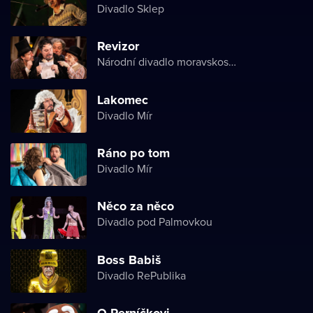
Divadlo Sklep
Revizor
Národní divadlo moravskoslezské
Lakomec
Divadlo Mír
Ráno po tom
Divadlo Mír
Něco za něco
Divadlo pod Palmovkou
Boss Babiš
Divadlo RePublika
O Perníčkovi