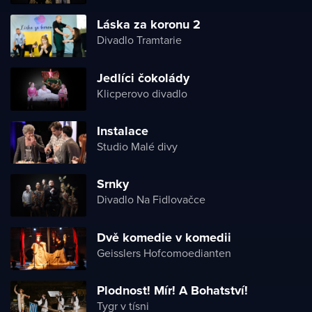
Láska za koronu 2
Divadlo Tramtarie
Jedlíci čokolády
Klicperovo divadlo
Instalace
Studio Malé divy
Srnky
Divadlo Na Fidlovačce
Dvě komedie v komedii
Geisslers Hofcomoedianten
Plodnost! Mír! A Bohatství!
Tygr v tísni