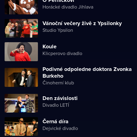
Horácké divadlo Jihlava
Vánoční večery živě z Ypsilonky
Studio Ypsilon
Koule
Klicperovo divadlo
Podivné odpoledne doktora Zvonka
Burkeho
Činoherní klub
Den závislosti
Divadlo LETÍ
Černá díra
Dejvické divadlo