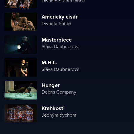
Divadlo Štúdio tanca
Americký cisár
Divadlo Pôtoň
Masterpiece
Sláva Daubnerová
M.H.L.
Sláva Daubnerová
Hunger
Debris Company
Krehkosť
Jedným dychom