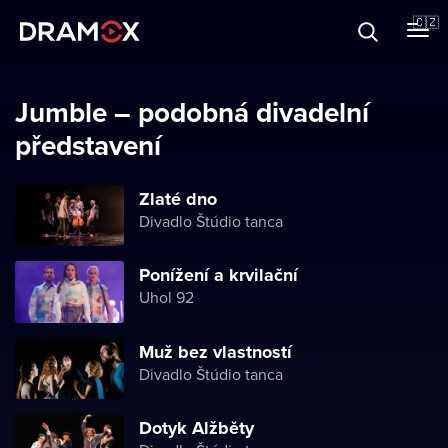
O Dramoxu
🇨🇿
Dárkové poukazy
Jumble – podobná divadelní
představení
Registrujte se
Zlaté dno
Divadlo Štúdio tanca
Ponížení a krvilační
Uhol 92
Muž bez vlastností
Divadlo Štúdio tanca
Dotyk Alžběty