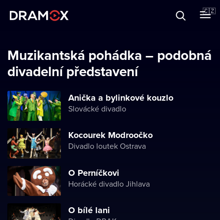
O Dramoxu
🇨🇿
Dárkové poukazy
Muzikantská pohádka – podobná
divadelní představení
Registrujte se
Anička a bylinkové kouzlo
Slovácké divadlo
Kocourek Modroočko
Divadlo loutek Ostrava
O Perníčkovi
Horácké divadlo Jihlava
O bílé lani