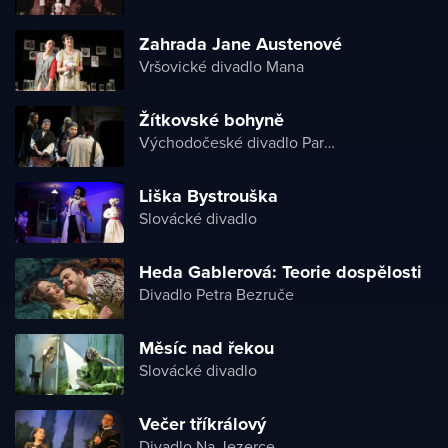
Zahrada Jane Austenové
Vršovické divadlo Mana
Žítkovské bohyně
Východočeské divadlo Pardubice
Liška Bystrouška
Slovácké divadlo
Heda Gablerová: Teorie dospělosti
Divadlo Petra Bezruče
Měsíc nad řekou
Slovácké divadlo
Večer tříkrálový
Divadlo Na Jezerce