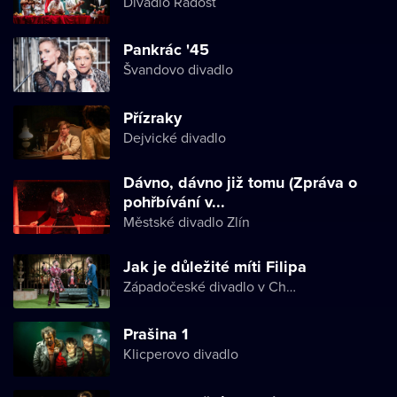
Divadlo Radost
Pankrác '45
Švandovo divadlo
Přízraky
Dejvické divadlo
Dávno, dávno již tomu (Zpráva o
pohřbívání v...
Městské divadlo Zlín
Jak je důležité míti Filipa
Západočeské divadlo v Chebu
Prašina 1
Klicperovo divadlo