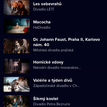
Les sebevrahů
Divadlo LETÍ
Macocha
HaDivadlo
Dr. Johann Faust, Praha II, Karlovo
nám. 40
Městská divadla pražská
Hornické vdovy
Národní divadlo moravskoslezské
Valérie a týden divů
Západočeské divadlo v Chebu
Šikmý kostel
Divadlo Petra Bezruče