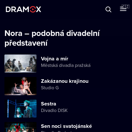
O Dramoxu
🇨🇿
Dárkové poukazy
Nora – podobná divadelní
představení
Registrujte se
Vojna a mír
Městská divadla pražská
Zakázanou krajinou
Studio G
Sestra
Divadlo DISK
Sen noci svatojánské