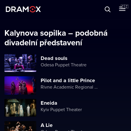
O Dramoxu
🇨🇿
Dárkové poukazy
Kalynova sopilka – podobná
divadelní představení
Registrujte se
Dead souls
Odesa Puppet Theatre
Pilot and a little Prince
Rivne Academic Regional Puppet Theater
Eneida
Kyiv Puppet Theater
A Lie