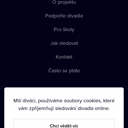
O projektu
Podpořte divadla
Pro školy
Jak sledovat
Kontakt
Často se ptáte
Milí diváci, používáme soubory cookies, které
vám zpříjemňují sledování divadla online.
Podmínky používání
•
Ochrana soukromí
•
Zásady používání
Chci vědět víc
Cookies
•
Autorská práva
•
Vysílání