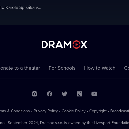
e
Staré divadlo Karola Spišáka v Nitre
onate to a theater
For Schools
How to Watch
Co
rms & Conditions
•
Privacy Policy
•
Cookie Policy
•
Copyright
•
Broadcast
ince September 2024, Dramox s.r.o. is owned by the Livesport Foundatio