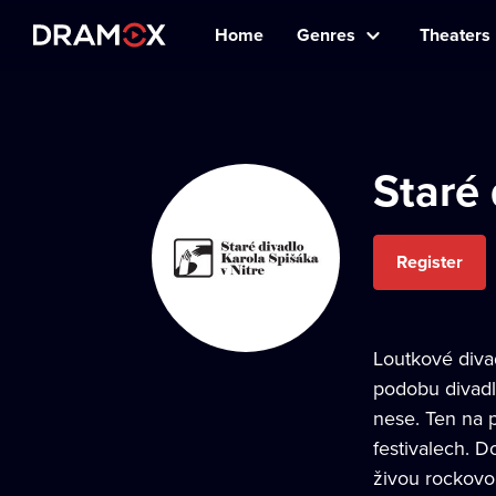
Home
Genres
Theaters
Staré 
Register
Loutkové divad
podobu divadla
nese. Ten na 
festivalech. D
živou rockovo