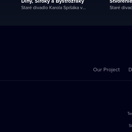
Dlhý, Široký a Bystrozraký
Stvoreni
Staré divadlo Karola Spišáka v Nitre
Our Project
D
Te
S