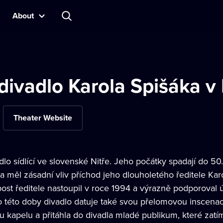
About
divadlo Karola Spišáka v 
Theater Website
lo sídlící ve slovenské Nitře. Jeho počátky spadají do 50
 měl zásadní vliv příchod jeho dlouholetého ředitele Kar
post ředitele nastoupil v roce 1994 a výrazně podporoval 
o této doby divadlo datuje také svou přelomovou inscenaci
u kapelu a přitáhla do divadla mladé publikum, které zat