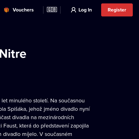
Vouchers
🇬🇧
Log In
Register
Nitre
. let minulého století. Na současnou
ola Spišáka, jehož jméno divadlo nyní
účast divadla na mezinárodních
 Faust, která do představení zapojila
ím divadlo míjelo. V současném