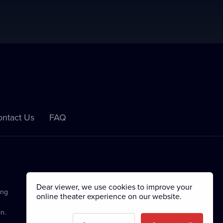
ntact Us
FAQ
Dear viewer, we use cookies to improve your
ing
online theater experience on our website.
n.