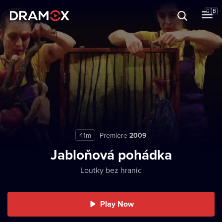
About
🇬🇧
Vouchers
Register
41m
Premiere
2009
Jabloňová pohádka
Loutky bez hranic
Play Now