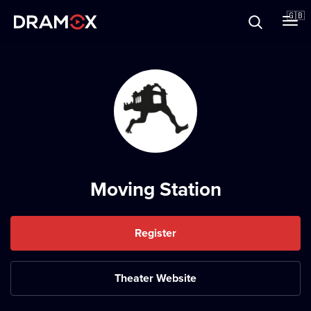
About
🇬🇧
Vouchers
Register
Moving Station
Register
Theater Website