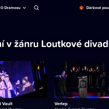
O Dramoxu
Dárkové pou
í v žánru Loutkové divad
t Vault
Vertep
ppet Theater
Kharkiv Puppet Theater