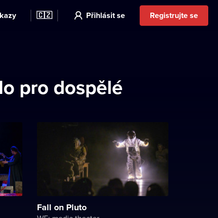
kazy
🇨🇿
Přihlásit se
Registrujte se
lo pro dospělé
Fall on Pluto
WE: media theater