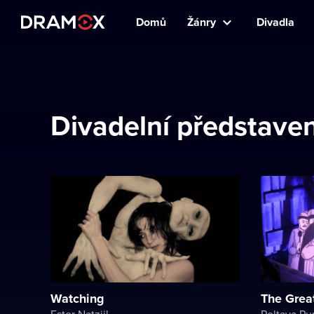
Domů
Žánry
Divadla
Divadelní představen
Watching
The Grea
Ester Natzijl
Poltava Pu