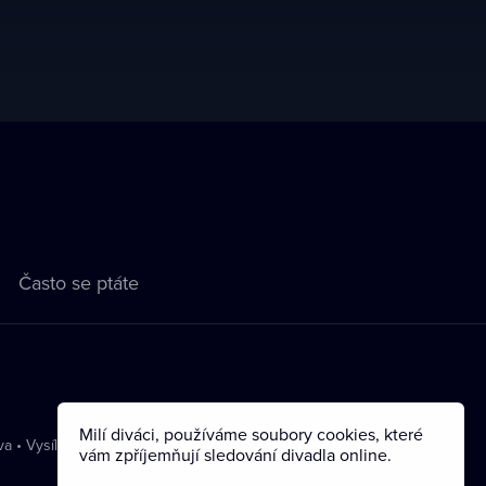
Často se ptáte
Milí diváci, používáme soubory cookies, které
va
•
Vysílání
vám zpříjemňují sledování divadla online.