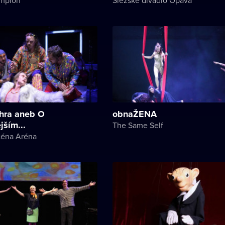
 hra aneb O
obnaŽENA
jším...
The Same Self
céna Aréna