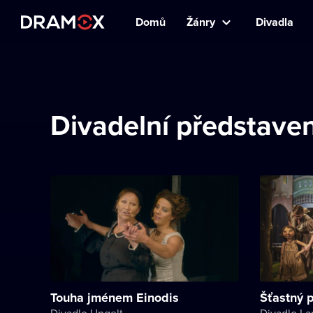
Domů
Žánry
Divadla
Divadelní představen
Touha jménem Einodis
Šťastný p
Divadlo Ungelt
Divadlo L