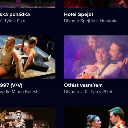
tská pohádka
Hotel Spejbl
K. Tyla v Plzni
Divadlo Spejbla a Hurvínka
997 (V+V)
Otřást vesmírem
Městské divadlo Mladá Boleslav
Divadlo J. K. Tyla v Plzni