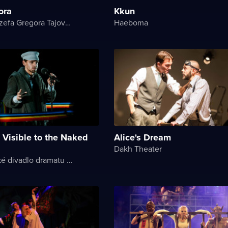
ora
Kkun
Divadlo Jozefa Gregora Tajovského
Haeboma
 Visible to the Naked
Alice's Dream
Dakh Theater
Akademické divadlo dramatu Lesji Ukrajinky