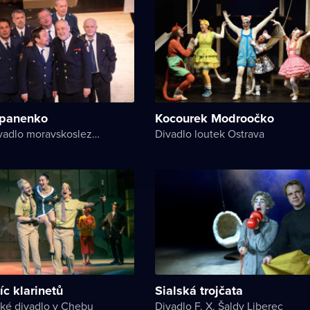
 panenko
Kocourek Modroočko
Národní divadlo moravskoslezské
Divadlo loutek Ostrava
íc klarinetů
Sialská trojčata
ké divadlo v Chebu
Divadlo F. X. Šaldy Liberec