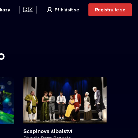
kazy
🇨🇿
Přihlásit se
Registrujte se
o
Scapinova šibalství
Divadlo Petra Bezruče