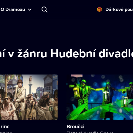
O Dramoxu
Dárkové pou
í v žánru Hudební divadl
rinc
Broučci
ampion
Slezské divadlo Opava