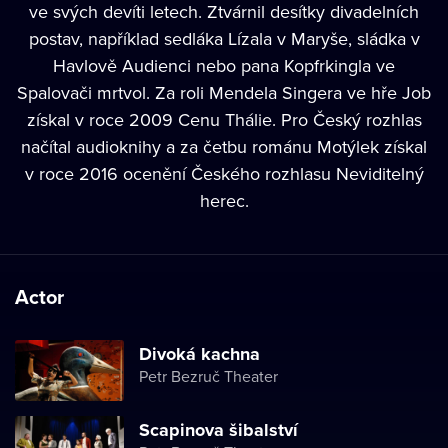
ve svých devíti letech. Ztvárnil desítky divadelních
postav, například sedláka Lízala v Maryše, sládka v
Havlově Audienci nebo pana Kopfrkingla ve
Spalovači mrtvol. Za roli Mendela Singera ve hře Job
získal v roce 2009 Cenu Thálie. Pro Český rozhlas
načítal audioknihy a za četbu románu Motýlek získal
v roce 2016 ocenění Českého rozhlasu Neviditelný
herec.
Actor
Divoká kachna
Petr Bezruč Theater
Scapinova šibalství