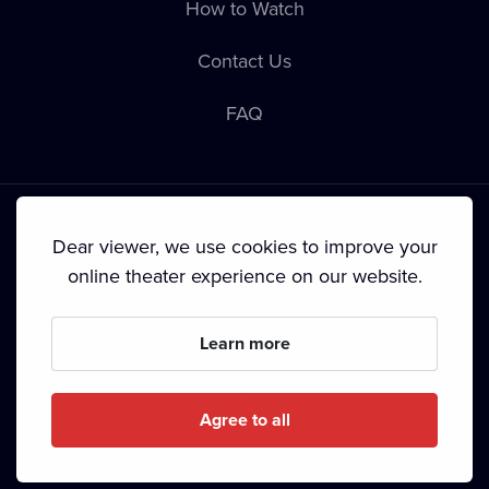
How to Watch
Contact Us
FAQ
Dear viewer, we use cookies to improve your
online theater experience on our website.
Terms & Conditions
•
Privacy Policy
•
Cookie Policy
•
Copyright
•
Broadcasting
Learn more
Since September 2024, Dramox s.r.o. is owned by the
Livesport Foundation.
Agree to all
Copyright © 2020-
2026
Dramox