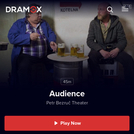
About
🇬🇧
Vouchers
Register
45m
Audience
Petr Bezruč Theater
Play Now