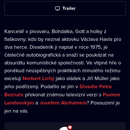
Trailer
Kancelář v pivovaru, Bohdalka, Gott a holky z
flaškovny: kdo by neznal aktovku Václava Havla pro
dva herce. Divadelník ji napsal v roce 1975, je
částečně autobiografická a snaží se poukázat na
absurditu komunistické společnosti. Ve vtipné hře o
poněkud neúspěšných praktikách minulého režimu
excelují
Norbert Lichý
jako sládek a Jiří Müller jako
jeho podřízený. Podařilo se jim v
Divadle Petra
Bezruče
překonat známou televizní verzi s
Pavlem
Landovským
a
Josefem Abrhámem
? Posouzení je
jen na vás.