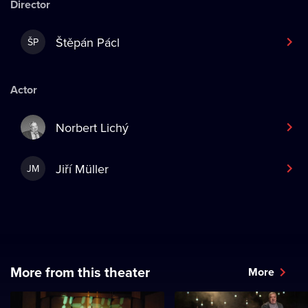
Director
Štěpán Pácl
ŠP
Actor
Norbert Lichý
Jiří Müller
JM
More from this theater
More