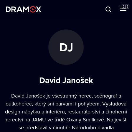
About
🇬🇧
Vouchers
DJ
Register
David Janošek
David Janošek je všestranný herec, scénograf a
loutkoherec, který sní barvami i pohybem. Vystudoval
design nábytku a interiéru, restaurátorství a činoherní
herectví na JAMU ve třídě Oxany Smilkové. Na jevišti
se představil v činohře Národního divadla