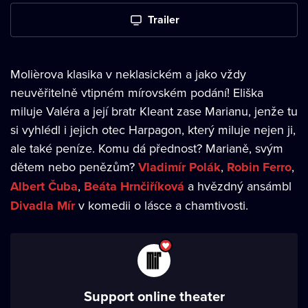
Trailer
Molièrova klasika v neklasickém a jako vždy
neuvěřitelně vtipném mírovském podání! Eliška
miluje Valéra a její bratr Kleant zase Marianu, jenže tu
si vyhlédl i jejich otec Harpagon, který miluje nejen ji,
ale také peníze. Komu dá přednost? Marianě, svým
dětem nebo penězům?
Vladimír Polák
,
Robin Ferro
,
Albert Čuba
,
Beáta Hrnčiříková
a hvězdný ansámbl
Divadla Mír
v komedii o lásce a chamtivosti.
Support online theater