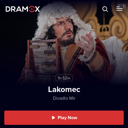
About
🇬🇧
Vouchers
Register
1h 52m
Lakomec
Divadlo Mír
Play Now