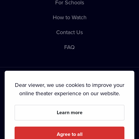
For Schools
How to Watch
Contact Us
FAQ
Dear viewer, we use cookies to improve your
online theater experience on our website.
Terms & Conditions
•
Privacy Policy
•
Cookie Policy
•
Copyright
•
Broadcasting
Learn more
Since September 2024, Dramox s.r.o. is owned by the
Livesport Foundation.
Agree to all