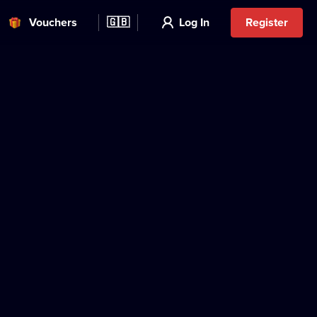
Vouchers
🇬🇧
Log In
Register